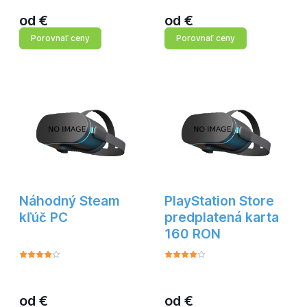
od
€
od
€
Porovnať ceny
Porovnať ceny
Náhodný Steam
PlayStation Store
kľúč PC
predplatená karta
160 RON
od
€
od
€