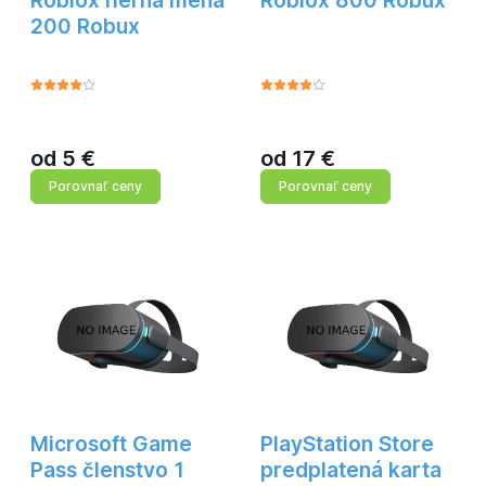
Roblox herná mena
Roblox 800 Robux
200 Robux
od
5
€
od
17
€
Porovnať ceny
Porovnať ceny
Microsoft Game
PlayStation Store
Pass členstvo 1
predplatená karta