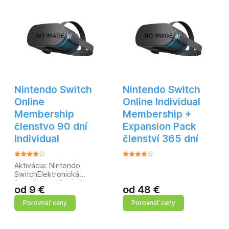
Nintendo Switch
Nintendo Switch
Online
Online Individual
Membership
Membership +
členstvo 90 dní
Expansion Pack
Individual
členství 365 dní
Aktivácia: Nintendo
SwitchElektronická
licencia pre Nintendo
od
9
€
od
48
€
SwitchWebová služba
Nintendo Switch Online
Porovnať ceny
Porovnať ceny
ponúka používateľom
prístup k online hrám,
cloudovému ukladaniu